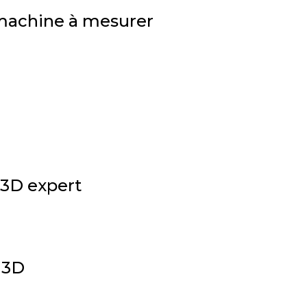
n machine à mesurer
 3D expert
 3D