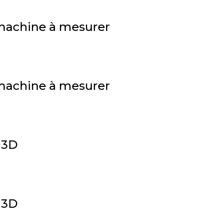
n machine à mesurer
n machine à mesurer
 3D
 3D