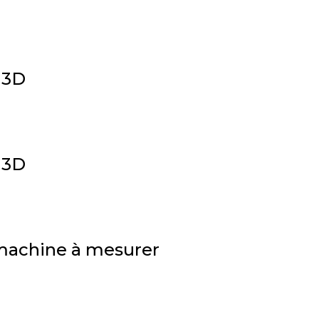
 3D
 3D
n machine à mesurer