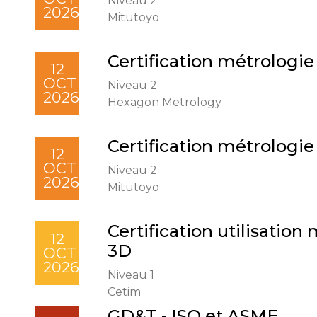
Niveau 2
2026
Mitutoyo
Certification métrologie
12
OCT
Niveau 2
2026
Hexagon Metrology
Certification métrologie
12
OCT
Niveau 2
2026
Mitutoyo
Certification utilisatio
12
3D
OCT
2026
Niveau 1
Cetim
GD&T - ISO et ASME