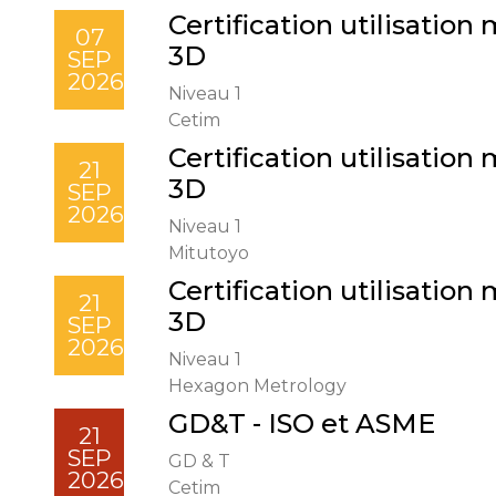
Certification utilisatio
07
3D
SEP
2026
Niveau 1
Cetim
Certification utilisatio
21
3D
SEP
2026
Niveau 1
Mitutoyo
Certification utilisatio
21
3D
SEP
2026
Niveau 1
Hexagon Metrology
GD&T - ISO et ASME
21
SEP
GD & T
2026
Cetim