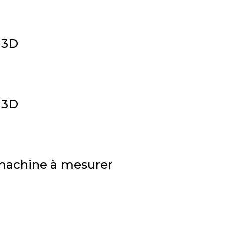
 3D
 3D
n machine à mesurer