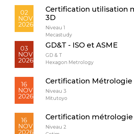
Certification utilisatio
02
3D
NOV
2026
Niveau 1
Mecastudy
GD&T - ISO et ASME
03
NOV
GD & T
2026
Hexagon Metrology
Certification Métrologie
16
NOV
Niveau 3
2026
Mitutoyo
Certification métrologie
16
NOV
Niveau 2
2026