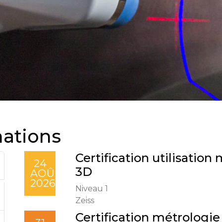
ations
Certification utilisatio
24
3D
AOÛ
2026
Niveau 1
Zeiss
Certification métrologie