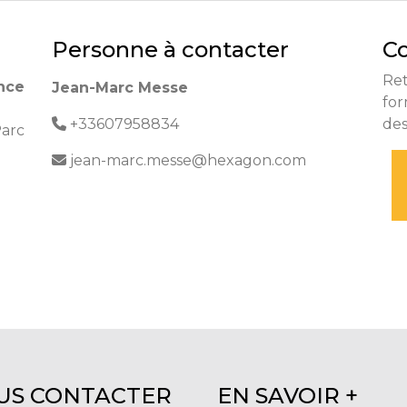
Personne à contacter
Co
Re
nce
Jean-Marc Messe
for
+33607958834
de
arc
jean-marc.messe@hexagon.com
US CONTACTER
EN SAVOIR +