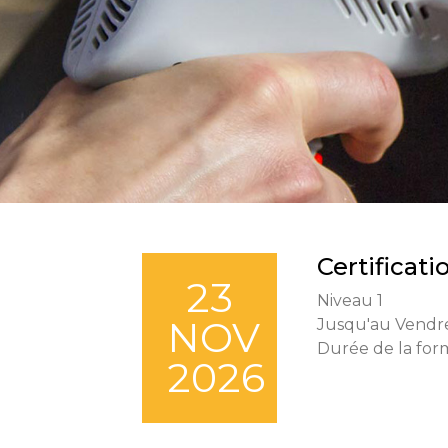
Certificat
23
Niveau 1
NOV
Jusqu'au Vendr
Durée de la form
2026