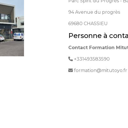
Parc Spirit du Progrès - B
94 Avenue du progrès
69680
CHASSIEU
Personne à conta
Contact Formation Mitu
+331493583590
formation@mitutoyo.fr