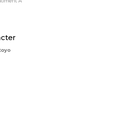
âtiment A
cter
toyo