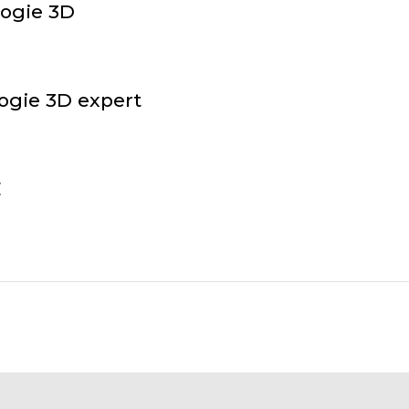
logie 3D
logie 3D expert
E