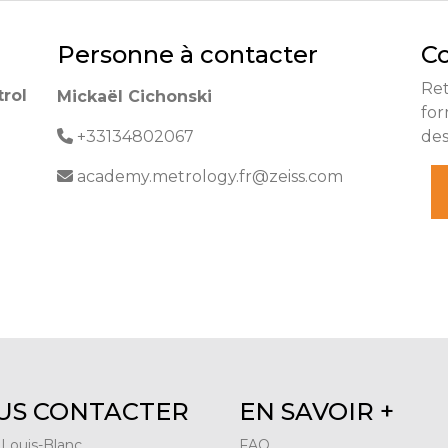
Personne à contacter
Co
Re
rol
Mickaël Cichonski
for
+33134802067
de
academy.metrology.fr@zeiss.com
US CONTACTER
EN SAVOIR +
 Louis-Blanc
FAQ