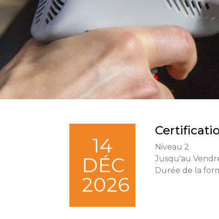
Certificat
14
Niveau 2
DÉC
Jusqu'au Vendr
Durée de la form
2026