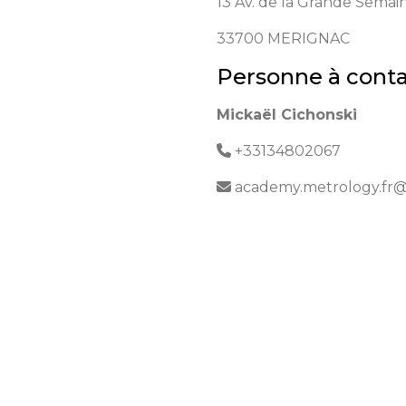
13 Av. de la Grande Semai
33700
MERIGNAC
Personne à conta
Mickaël Cichonski
+33134802067
academy.metrology.fr@