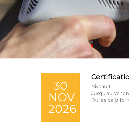
Certificat
30
Niveau 1
NOV
Jusqu'au Vendr
Durée de la form
2026