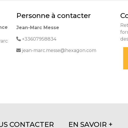
Personne à contacter
Co
Re
nce
Jean-Marc Messe
for
+33607958834
de
arc
jean-marc.messe@hexagon.com
US CONTACTER
EN SAVOIR +