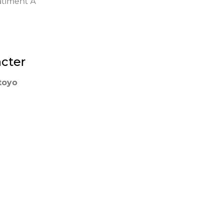
âtiment A
cter
toyo