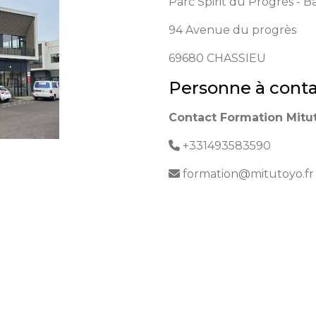
Parc Spirit du Progrès - B
94 Avenue du progrès
69680
CHASSIEU
Personne à conta
Contact Formation Mitu
+331493583590
formation@mitutoyo.fr