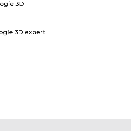
logie 3D
logie 3D expert
E