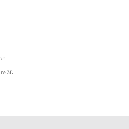
tion
ure 3D