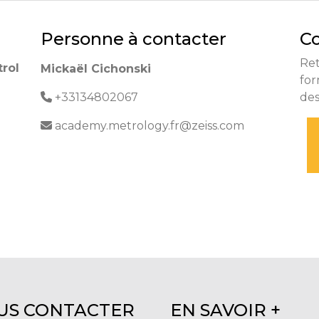
Personne à contacter
Co
Re
rol
Mickaël Cichonski
for
+33134802067
de
academy.metrology.fr@zeiss.com
US CONTACTER
EN SAVOIR +