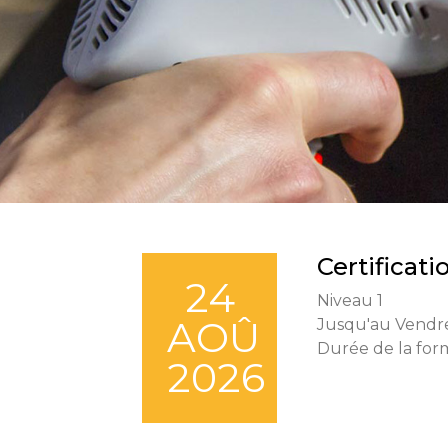
Certificat
24
Niveau 1
AOÛ
Jusqu'au Vendr
Durée de la form
2026